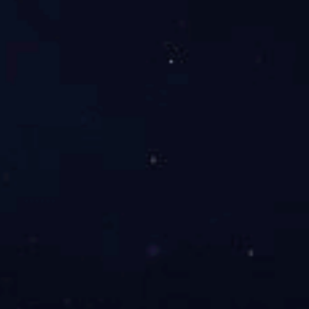
包括产品核心技术性能、具体操作流程以及在不
在深入交流后，对leyu·乐鱼(中国)体育
leyu·乐鱼(中国)体育官方网站团队在现
网站强大的品牌吸引力，更充分彰显了其深厚的