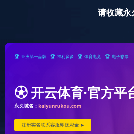
公司新闻
关于我们
首页
新闻资讯
公司新闻
>
>
关于我们
【工博会现场直击】leyu
会，海量