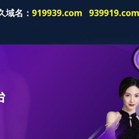
产品中心
解决方案
技术支持
新
产品中心
解决方案
技术支持
新
·乐鱼(中国)体育官方网站计算机亮
现场图来袭，邀您沉浸式感受硬核
2025-09-23 18:43:09