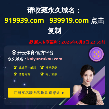
产品中心
首页
>
产品中心
leyu·乐鱼(中国)体育官方网站
全部
工控行业
个人/家用
办公/科研
物联网
零售/数字标牌
数据中心/云计算
产品类型
全部
工控类整机
消费类整机
Mini ITX主板
3.5"主板
ATX主板
Micro ATX主板
其他尺寸主板
平台
全部
嵌入式
Mobile
Desktop
芯片
全部
Intel
AMD