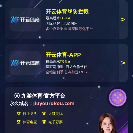
合作咨询
样机申领
抱歉，没有找到符合条件的信息
请等待网站管理员添加
关于我们